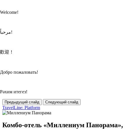
Welcome!
مرحباً!
歡迎！
Добро пожаловать!
Рәхим итегез!
Предыдущий слайд
Следующий слайд
TravelLine: Platform
Комбо-отель «Миллениум Панорама»,