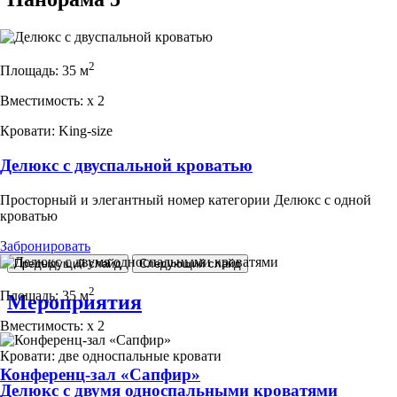
2
Площадь:
35 м
Вместимость:
x
2
Кровати:
King-size
Делюкс с двуспальной кроватью
Просторный и элегантный номер категории Делюкс с одной
кроватью
Забронировать
Предыдущий слайд
Следующий слайд
2
Площадь:
35 м
Мероприятия
Вместимость:
x
2
Кровати:
две односпальные кровати
Конференц-зал «Сапфир»
Делюкс с двумя односпальными кроватями