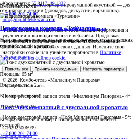
Координаты:
55.8117, 49.1322
Камерный зал‑трансформер с продуманной акустикой — для
Вместимость:
x
2
семинаров и лекций (докладов, дискуссий, воркшопов).
+7 800 201 74 00
Кровати:
King-size
info@mp-hotelskazan.com
Переговорная комната «Турмалин»
Гранд Делюкс с двуспальной кроватью
Файлы cookie помогают нам в оптимизации оформления и
улучшении производительности веб-сайта. Продолжая
Уютная переговорная для приватных встреч и стратегических
Практичный и современный номер категории Гранд Делюкс с
использовать сайт, вы даете согласие на использование
сессий.
одной большой кроватью
файлов cookie и обработку своих данных. Измените свои
настройки cookie или узнайте подробности в
Политике
Забронировать
использования файлов cookie.
Принять все
Принять необходимые
Настроить параметры
2
Площадь:
65 м
© 2026. Комбо-отель «Миллениум Панорама»
Вместимость:
x
2
Официальный сайт.
Кровати:
King-size
Номер реестровой записи отеля «Миллениум Панорама» 4*:
С162025007268
Люкс двухкомнатный с двуспальной кроватью
Номер реестровой записи «Нобл Миллениум Панорама» 5*:
Комфортабельный номер с изолированной спальней и
гостиной
С162025006999
+7 800 201 74 00
Забронировать
Правовая информация
Политика обработки персональных